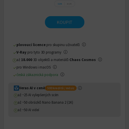
CZK
EUR
KOUPIT
plovoucí licence
pro skupinu uživatelů
V-Ray
pro tyto 3D programy
až
18.000
3D objektů a materiálů
Chaos Cosmos
pro Windows i macOS
česká zákaznická podpora
Veras AI v ceně
500 kreditů / měsíc
až ~25 AI vylepšených scén
až ~50 obrázků Nano Banana 2 (1K)
až ~50 AI videí