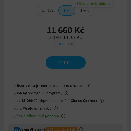
-45% oproti měsíčním lic.
1 měsíc
1 rok
3 roky
11 660 Kč
s DPH:
14 109 Kč
CZK
EUR
KOUPIT
licence na jméno
, pro jednoho uživatele
V-Ray
pro tyto 3D programy
až
15.000
3D objektů a materiálů
Chaos Cosmos
pro Windows i macOS
česká zákaznická podpora
Veras AI v ceně
100 kreditů / měsíc