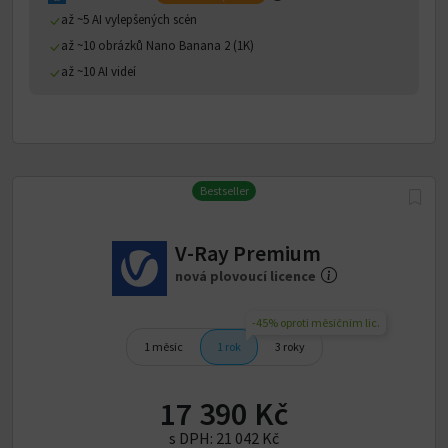
až ~5 AI vylepšených scén
až ~10 obrázků Nano Banana 2 (1K)
až ~10 AI videí
Bestseller
V-Ray Premium
nová plovoucí licence
-45% oproti měsíčním lic.
1 měsíc
1 rok
3 roky
17 390 Kč
s DPH:
21 042 Kč