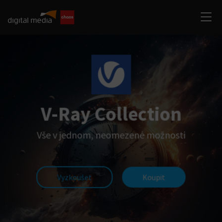
V-Ray Collection
Vše v jednom, neomezené možnosti
Vyzkoušet
Koupit