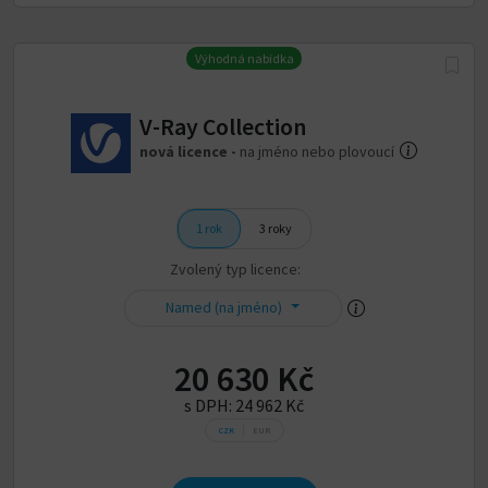
Výhodná nabídka
V-Ray Collection
nová licence -
na jméno nebo plovoucí
1 rok
3 roky
Zvolený typ licence:
Named (na jméno)
20 630 Kč
s DPH:
24 962 Kč
CZK
EUR