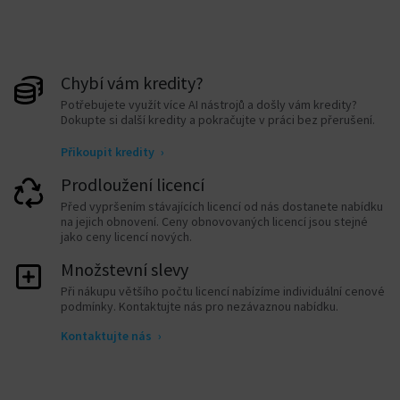
Chybí vám kredity?
Potřebujete využít více AI nástrojů a došly vám kredity?
Dokupte si další kredity a pokračujte v práci bez přerušení.
Přikoupit kredity
›
Prodloužení licencí
Před vypršením stávajících licencí od nás dostanete nabídku
na jejich obnovení. Ceny obnovovaných licencí jsou stejné
jako ceny licencí nových.
Množstevní slevy
Při nákupu většího počtu licencí nabízíme individuální cenové
podmínky. Kontaktujte nás pro nezávaznou nabídku.
Kontaktujte nás
›