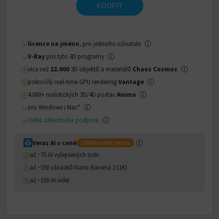
KOUPIT
licence na jméno
, pro jednoho uživatele
V-Ray
pro tyto 3D programy
více než
22.000
3D objektů a materiálů
Chaos Cosmos
pokročilý real-time GPU rendering
Vantage
4.000+ realistických 3D/4D postav
Anima
pro Windows i Mac*
česká zákaznická podpora
Veras AI v ceně
1 500 kreditů / měsíc
až ~75 AI vylepšených scén
až ~150 obrázků Nano Banana 2 (1K)
až ~150 AI videí