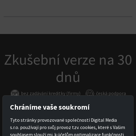
Zkušební verze na 30
dnů
bez zadávání kreditky (firmy)
česká podpora
Chráníme vaše soukromí
Zažádat o zkušební verzi
Tyto stránky provozované společností Digital Media
s.r.o. používají pro svůj provoz tzv. cookies, které s Vašim
souhlasem slouží mj. k účelům optimalizace funkčnosti