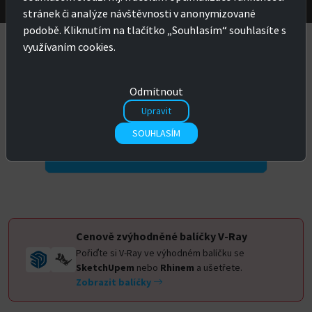
stránek či analýze návštěvnosti v anonymizované
podobě. Kliknutím na tlačítko „Souhlasím“ souhlasíte s
využívaním cookies.
Možnosti nákupu
Odmítnout
Upravit
SOUHLASÍM
KOMERČNÍ LICENCE
Cenově zvýhodněné balíčky V-Ray
Pořiďte si V-Ray ve výhodném balíčku se
SketchUpem
nebo
Rhinem
a ušetřete.
Zobrazit balíčky