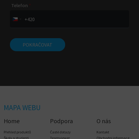
Telefon
*
+420
POKRAČOVAT
MAPA WEBU
Home
Podpora
O nás
Přehled produktů
Časté dotazy
Kontakt
Školy a studenti
Teamviewer
Obchodní informace