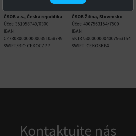
Pro platby v EUR
EUR platby Slovensko
ČSOB a.s., Česká republika
ČSOB Žilina, Slovensko
Účet: 351058749/0300
Účet: 4007563154/7500
IBAN:
IBAN:
CZ7303000000000351058749
SK1375000000004007563154
SWIFT/BIC: CEKOCZPP
SWIFT: CEKOSKBX
Kontaktujte nás