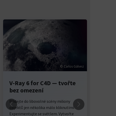
© Carlos Gálvez
V-Ray 6 for C4D — tvořte
CPU + G
bez omezení
Využijte svů
Rayem můžet
Přidejte do libovolné scény miliony
grafických k
objektů jen několika málo kliknutími.
nebo kombin
Experimentujte se světlem. Vytvořte