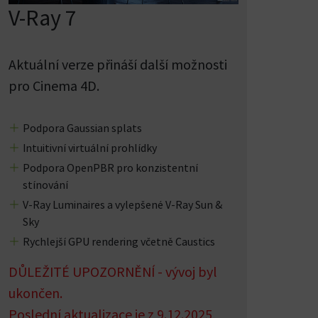
V-Ray 7
Aktuální verze přináší další možnosti
pro Cinema 4D.
Podpora Gaussian splats
Intuitivní virtuální prohlídky
Podpora OpenPBR pro konzistentní
stínování
V-Ray Luminaires a vylepšené V-Ray Sun &
Sky
Rychlejší GPU rendering včetně Caustics
DŮLEŽITÉ UPOZORNĚNÍ - vývoj byl
ukončen.
Poslední aktualizace je z 9.12.2025,