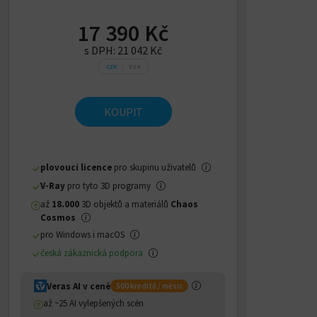
17 390 Kč
s DPH:
21 042 Kč
CZK
EUR
KOUPIT
plovoucí licence
pro skupinu uživatelů
V-Ray
pro tyto 3D programy
až
18.000
3D objektů a materiálů
Chaos
Cosmos
pro Windows i macOS
česká zákaznická podpora
Veras AI v ceně
500 kreditů / měsíc
až ~25 AI vylepšených scén