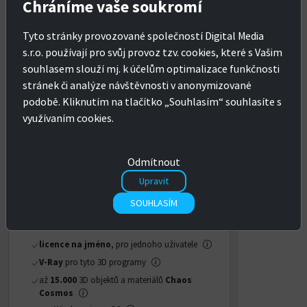
V-Ray Solo
Chráníme vaše soukromí
nová licence
na jméno
Tyto stránky provozované společností Digital Media
s.r.o. používají pro svůj provoz tzv. cookies, které s Vašim
-45% oproti měsíčním lic.
souhlasem slouží mj. k účelům optimalizace funkčnosti
1 měsíc
1 rok
3 roky
stránek či analýze návštěvnosti v anonymizované
podobě. Kliknutím na tlačítko „Souhlasím“ souhlasíte s
11 660 Kč
využívaním cookies.
s DPH:
14 109 Kč
CZK
EUR
Odmítnout
Upravit
KOUPIT
SOUHLASÍM
licence na jméno
, pro jednoho uživatele
V-Ray
pro tyto 3D programy
až
15.000
3D objektů a materiálů
Chaos
Cosmos