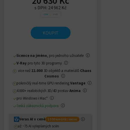
20 630 Kč
s DPH:
24 962 Kč
CZK
EUR
KOUPIT
licence na jméno
, pro jednoho uživatele
V-Ray
pro tyto 3D programy
více než
22.000
3D objektů a materiálů
Chaos
Cosmos
pokročilý real-time GPU rendering
Vantage
4.000+ realistických 3D/4D postav
Anima
pro Windows i Mac*
česká zákaznická podpora
Veras AI v ceně
1 500 kreditů / měsíc
až ~75 AI vylepšených scén