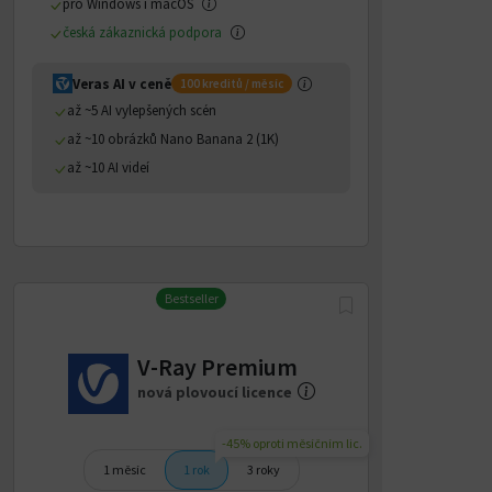
pro Windows i macOS
česká zákaznická podpora
Veras AI v ceně
100 kreditů / měsíc
až ~5 AI vylepšených scén
až ~10 obrázků Nano Banana 2 (1K)
až ~10 AI videí
Bestseller
V-Ray Premium
nová plovoucí licence
-45% oproti měsíčním lic.
1 měsíc
1 rok
3 roky