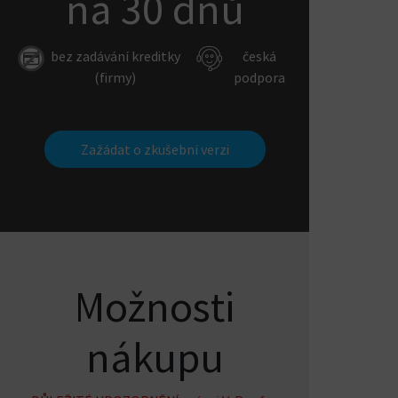
na 30 dnů
bez zadávání kreditky
česká
(firmy)
podpora
Zažádat o zkušební verzi
Možnosti
nákupu