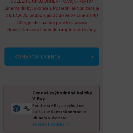
DŮLEŽITÉ UPOZORNĚNÍ - vývoj V-Ray for
Cinema 4D byl ukončen. Poslední aktualizace je
z 9.12.2025, podporující až do verze Cinema 4D
2026, je ale i nadále plně k dispozici.
Novější funkce již nebudou implementovány.
KOMERČNÍ LICENCE
Cenově zvýhodněné balíčky
V-Ray
Pořiďte si V-Ray ve výhodném
balíčku se
SketchUpem
nebo
Rhinem
a ušetřete.
Zobrazit balíčky