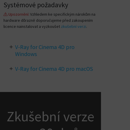
Systémové požadavky
Upozornění:
Vzhledem ke specifickým nárokům na
hardware důrazně doporučujeme před zakoupením
licence nainstalovat a vyzkoušet
zkušební verzi
.
V-Ray for Cinema 4D pro
Windows
Windows 11
nebo
Windows 10
V-Ray for Cinema 4D pro macOS
Cinema 4D 2026 - R21
Procesor
Intel
nebo
AMD
s podporou
macOS 10.15
(Catalina) nebo novější
SSE 4.2
Cinema 4D 2026 - R21
Min.
8 GB RAM
(doporučeno 64 GB+)
Apple Silicon M1+
nebo
Intel
GPU:
NVIDIA Maxwell+ s min. 6 GB VRAM
GPU rendering není na macOS k
Podrobněji na
docs.chaos.com
dispozici
Podrobněji na
docs.chaos.com
Zkušební verze