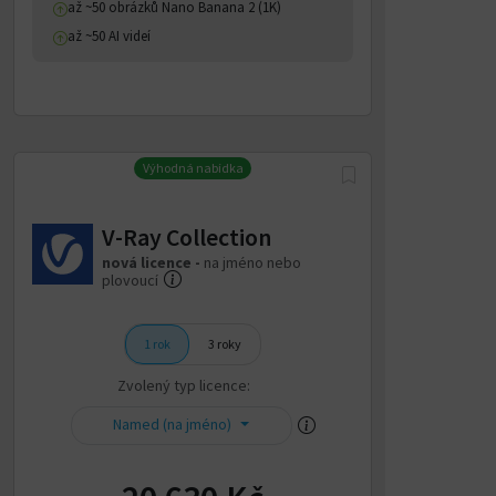
až ~50 obrázků Nano Banana 2 (1K)
až ~50 AI videí
Výhodná nabídka
V-Ray Collection
nová licence -
na jméno nebo
plovoucí
1 rok
3 roky
Zvolený typ licence:
Named (na jméno)