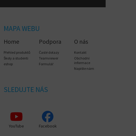
MAPA WEBU
Home
Podpora
O nás
Přehled produktů
Časté dotazy
Kontakt
Školy a studenti
Teamviewer
Obchodní
informace
eshop
Formulář
Napište nám
SLEDUJTE NÁS
YouTube
Facebook