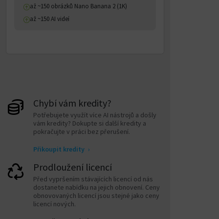
až ~150 obrázků Nano Banana 2 (1K)
až ~150 AI videí
Chybí vám kredity?
Potřebujete využít více AI nástrojů a došly
vám kredity? Dokupte si další kredity a
pokračujte v práci bez přerušení.
Přikoupit kredity
›
Prodloužení licencí
Před vypršením stávajících licencí od nás
dostanete nabídku na jejich obnovení. Ceny
obnovovaných licencí jsou stejné jako ceny
licencí nových.